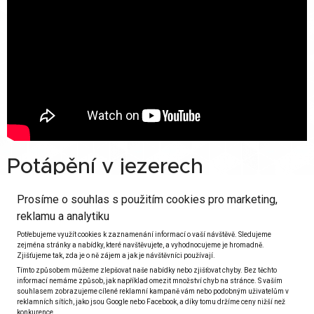
Potápění v jezerech
Jezera také mohou nabídnout zajímavé prostředí,
které svojí rozmanitostí dokáže překvapit a ukázat,
co skrývá sladká voda.