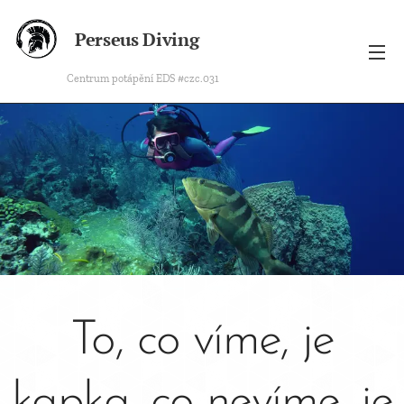
Perseus Diving
Centrum potápění EDS #czc.031
To, co víme, je
kapka, co nevíme, je