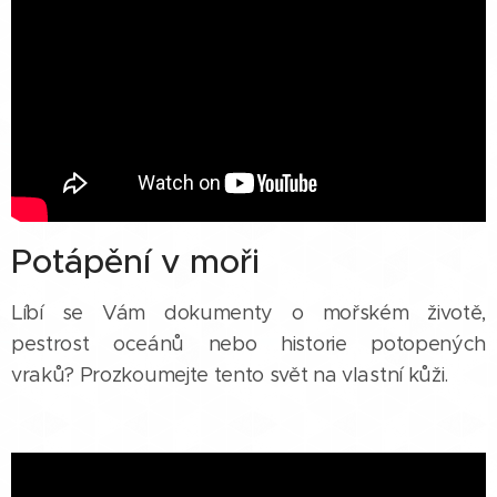
Potápění v moři
Líbí se Vám dokumenty o mořském životě,
pestrost oceánů nebo historie potopených
vraků? Prozkoumejte tento svět na vlastní kůži.