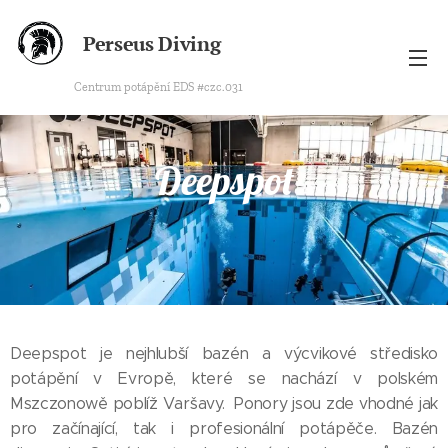
Perseus Diving
Centrum potápění EDS #czc.031
Deepspot
Deepspot je nejhlubší bazén a výcvikové středisko
potápění v Evropě, které se nachází v polském
Mszczonowě poblíž Varšavy. Ponory jsou zde vhodné jak
pro začínající, tak i profesionální potápěče. Bazén