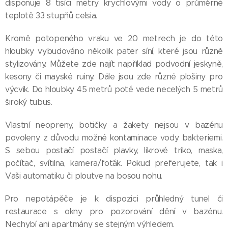
disponuje 8 tisíci metry krychlovými vody o průměrné
teplotě 33 stupňů celsia.
Kromě potopeného vraku ve 20 metrech je do této
hloubky vybudováno několik pater síní, které jsou různě
stylizovány. Můžete zde najít například podvodní jeskyně,
kesony či mayské ruiny. Dále jsou zde různé plošiny pro
výcvik. Do hloubky 45 metrů poté vede necelých 5 metrů
široký tubus.
Vlastní neopreny, botičky a žakety nejsou v bazénu
povoleny z důvodu možné kontaminace vody bakteriemi.
S sebou postačí postačí plavky, likrové triko, maska,
počítač, svítilna, kamera/foťák. Pokud preferujete, tak i
Vaši automatiku či ploutve na bosou nohu.
Pro nepotápěče je k dispozici průhledný tunel či
restaurace s okny pro pozorování dění v bazénu.
Nechybí ani apartmány se stejným výhledem.