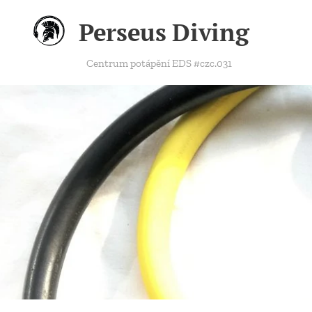
Perseus Diving
Centrum potápění EDS #czc.031